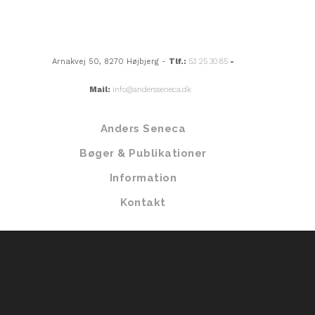
Arnakvej 50, 8270 Højbjerg -
Tlf.:
53 25 30 85
-
Mail:
info@andersseneca.dk
Anders Seneca
Bøger & Publikationer
Information
Kontakt