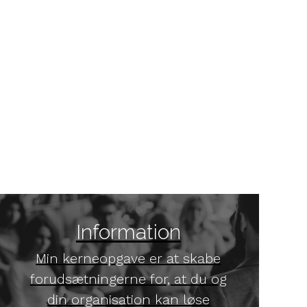
Information
Min kerneopgave er at skabe
forudsætningerne for, at du og
din organisation kan løse