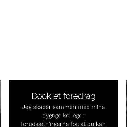
Book et foredrag
Jeg skaber sammen med mine
dygtige kolleger
forudsætningerne for, at du kan