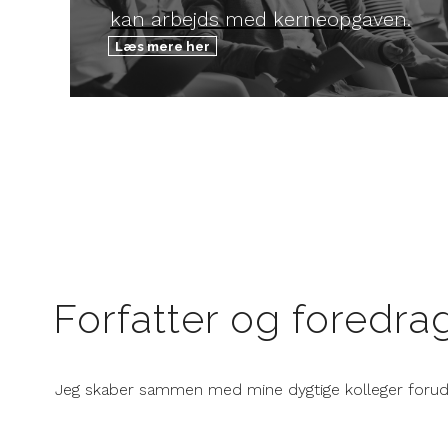
kan arbejds med kerneopgaven.
Læs mere her
Forfatter og foredra
Jeg skaber sammen med mine dygtige kolleger foruds