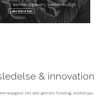
kerneopgaven, bedst muligt.
Læs mere her
sledelse & innovation
n kerneopgave! Det sker gennem foredrag, workshops,