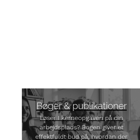
Bøger & publikationer
Løser I kerneopgaven på din
arbejdsplads? Bogen giver et
effektfuldt bud på, hvordan der