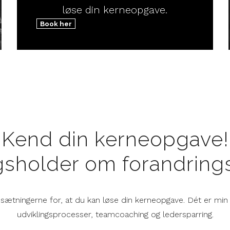
løse din kerneopgave.
Book her
Kend din kerneopgave!
gsholder om forandring
ætningerne for, at du kan løse din kerneopgave. Dét er mi
udviklingsprocesser, teamcoaching og ledersparring.